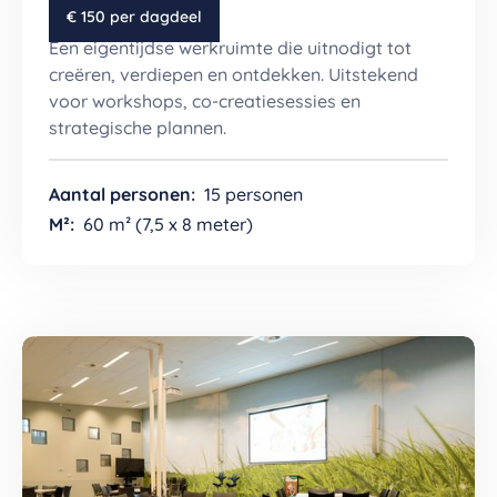
Het Atelier
€ 150 per dagdeel
Een eigentijdse werkruimte die uitnodigt tot
creëren, verdiepen en ontdekken. Uitstekend
voor workshops, co-creatiesessies en
strategische plannen.
Aantal personen:
15 personen
M²:
60 m² (7,5 x 8 meter)