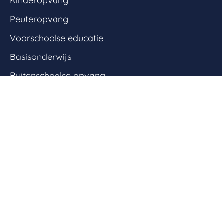
Kinderopvang
Peuteropvang
Voorschoolse educatie
Basisonderwijs
Buitenschoolse opvang
Ontdektalent
Kopklas
Sportieve BSO
Onderwijs ondersteuningsgroep
Onderwijs ondersteuningsgroep Coaching
Werken bij