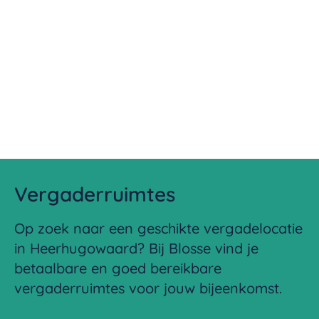
Vergaderruimtes
Op zoek naar een geschikte vergadelocatie
in Heerhugowaard? Bij Blosse vind je
betaalbare en goed bereikbare
vergaderruimtes voor jouw bijeenkomst.