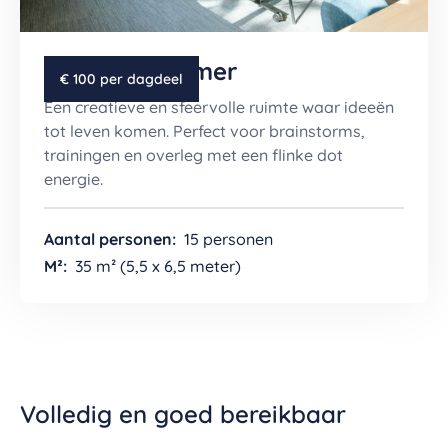
De Muziekkamer
€ 100 per dagdeel
Een creatieve en sfeervolle ruimte waar ideeën
tot leven komen. Perfect voor brainstorms,
trainingen en overleg met een flinke dot
energie.
Aantal personen:
15 personen
M²:
35 m² (5,5 x 6,5 meter)
Volledig en goed bereikbaar