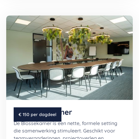
De Blossekamer
€ 150 per dagdeel
De Blossekamer is een nette, formele setting
die samenwerking stimuleert. Geschikt voor
teamvergaderingen, projectoverleg en