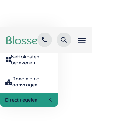
Kind inschrijven
opvang
Nettokosten
berekenen
Rondleiding
aanvragen
Direct regelen