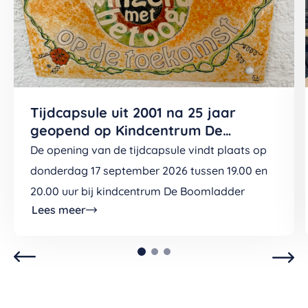
Tijdcapsule uit 2001 na 25 jaar
geopend op Kindcentrum De
Boomladder (v/h De Wingerd)
De opening van de tijdcapsule vindt plaats op
donderdag 17 september 2026 tussen 19.00 en
20.00 uur bij kindcentrum De Boomladder
Lees meer