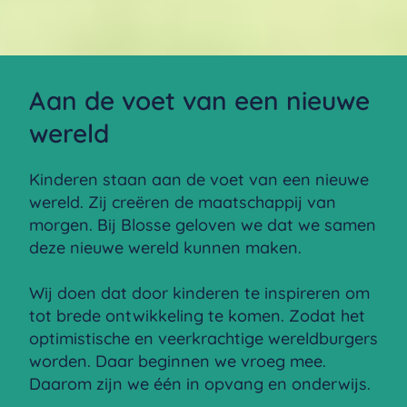
Aan de voet van een nieuwe
wereld
Kinderen staan aan de voet van een nieuwe
wereld. Zij creëren de maatschappij van
morgen. Bij Blosse geloven we dat we samen
deze nieuwe wereld kunnen maken.
Wij doen dat door kinderen te inspireren om
tot brede ontwikkeling te komen. Zodat het
optimistische en veerkrachtige wereldburgers
worden. Daar beginnen we vroeg mee.
Daarom zijn we één in opvang en onderwijs.