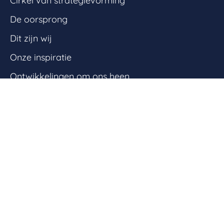
Cirkel van strategievorming
De oorsprong
Dit zijn wij
Onze inspiratie
Ontwikkelingen om ons heen
Ontstaan Blosse Blik
Verhalen
Bloscast
Expeditie
Ouders als partners