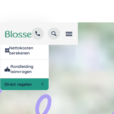
Kind inschrijven
opvang
Nettokosten
berekenen
Rondleiding
aanvragen
Direct regelen