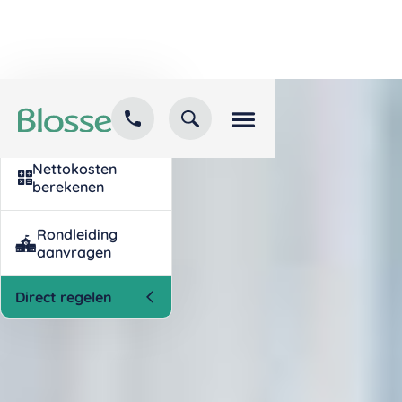
Kind inschrijven
opvang
Nettokosten
berekenen
Rondleiding
aanvragen
Direct regelen