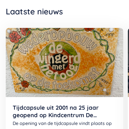
Laatste nieuws
Tijdcapsule uit 2001 na 25 jaar
geopend op Kindcentrum De
Boomladder (v/h De Wingerd)
De opening van de tijdcapsule vindt plaats op