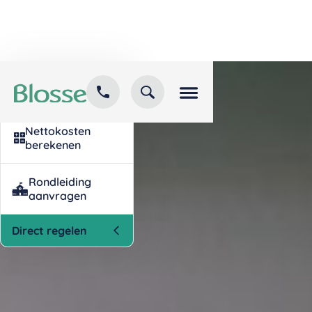
Kind inschrijven
opvang
Nettokosten
berekenen
Rondleiding
aanvragen
Direct regelen