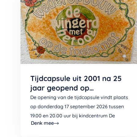
Tijdcapsule uit 2001 na 25
jaar geopend op
Kindcentrum De Boomladder
De opening van de tijdcapsule vindt plaats
(v/h De Wingerd)
op donderdag 17 september 2026 tussen
19.00 en 20.00 uur bij kindcentrum De
Denk mee
Boomladder