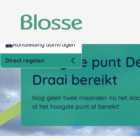
Kind inschrijven opvang
Nettokosten berekenen
Rondleiding aanvragen
Hoogste punt D
Direct regelen
Draai bereikt
Nog geen twee maanden na het slaan
al het hoogste punt al bereikt!