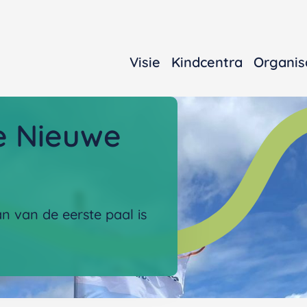
Visie
Kindcentra
Organis
e Nieuwe
 van de eerste paal is