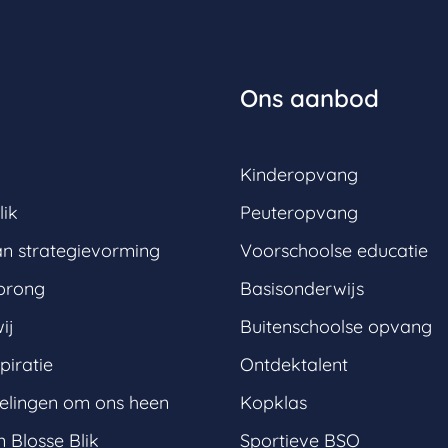
Ons aanbod
Kinderopvang
lik
Peuteropvang
an strategievorming
Voorschoolse educatie
prong
Basisonderwijs
ij
Buitenschoolse opvang
piratie
Ontdektalent
elingen om ons heen
Kopklas
 Blosse Blik
Sportieve BSO