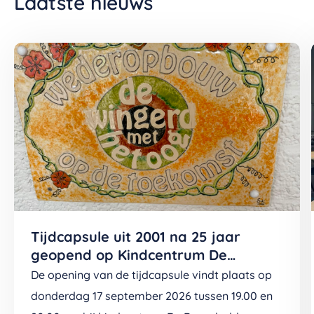
Laatste nieuws
Tijdcapsule uit 2001 na 25 jaar
geopend op Kindcentrum De
Boomladder (v/h De Wingerd)
De opening van de tijdcapsule vindt plaats op
donderdag 17 september 2026 tussen 19.00 en