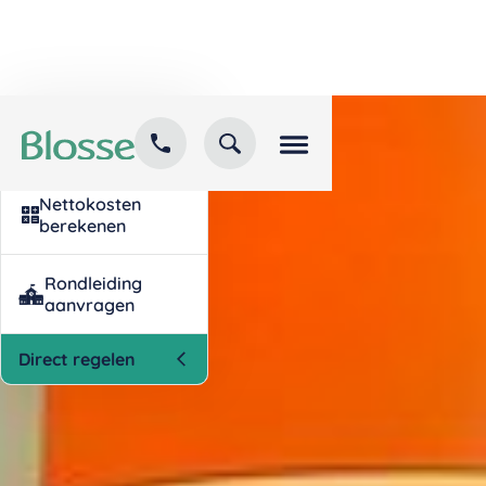
Kind inschrijven
opvang
Nettokosten
berekenen
Rondleiding
aanvragen
Direct regelen