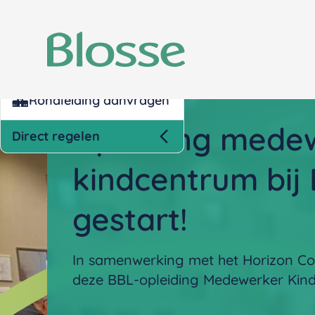
Kind inschrijven opvang
Nettokosten berekenen
Rondleiding aanvragen
Opleiding mede
Direct regelen
kindcentrum bij 
gestart!
In samenwerking met het Horizon Col
deze BBL-opleiding Medewerker Kind