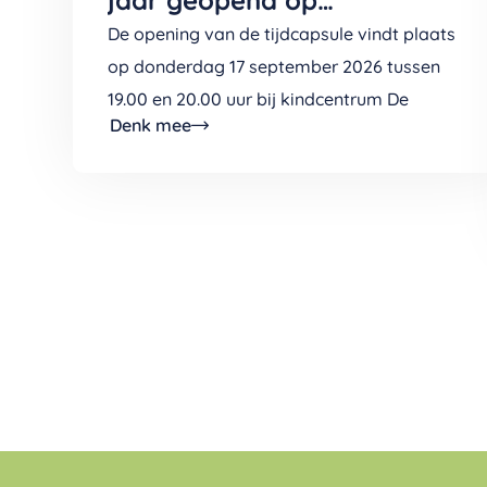
Kindcentrum De Boomladder
De opening van de tijdcapsule vindt plaats
(v/h De Wingerd)
op donderdag 17 september 2026 tussen
19.00 en 20.00 uur bij kindcentrum De
Denk mee
Boomladder