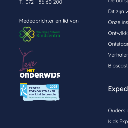
De oors
T. 072 - 56 60 200
Dit zijn w
Medeoprichter en lid van
Onze ins
Ontwikk
Ontstaan
Verhale
Bloscast
Expedi
Ouders a
Kids Exp