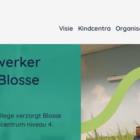
Visie
Kindcentra
Organis
werker
Blosse
lege verzorgt Blosse
centrum niveau 4.