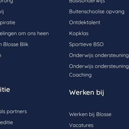
prong
Basisonderwijs
ij
Buitenschoolse opvang
piratie
Ontdektalent
elingen om ons heen
Kopklas
 Blosse Blik
Sportieve BSO
n
Onderwijs ondersteunin
Onderwijs ondersteunin
Coaching
tie
Werken bij
ls partners
Werken bij Blosse
editie
Vacatures