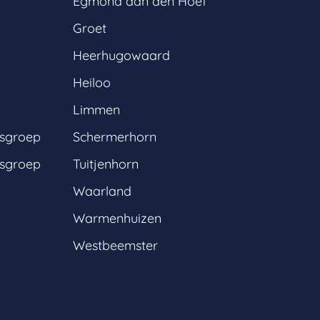
Egmond aan den Hoef
Groet
Heerhugowaard
Heiloo
Limmen
gsgroep
Schermerhorn
gsgroep
Tuitjenhorn
Waarland
Warmenhuizen
Westbeemster