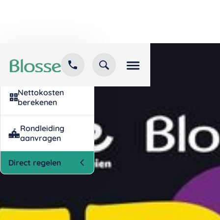
Kind inschrijven
opvang
Nettokosten
berekenen
Rondleiding
aanvragen
Direct regelen