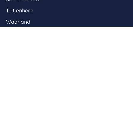
Tuitjenhorn
Waarland
Warmenhuizen
Westbeemster
Organisatie
Blosse Expeditie
Kernwaarden
Documentatiecentrum
College van Bestuur