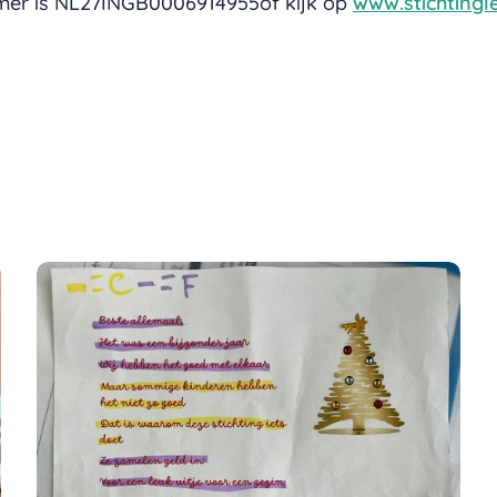
ummer is NL27INGB0006914955of kijk op
www.stichtingl