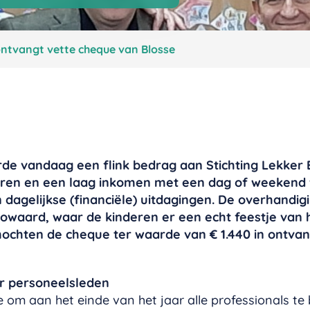
ontvangt vette cheque van Blosse
de vandaag een flink bedrag aan Stichting Lekker E
eren en een laag inkomen met een dag of weekend 
n dagelijkse (financiële) uitdagingen. De overhandi
gowaard, waar de kinderen er een echt feestje va
ochten de cheque ter waarde van € 1.440 in ontva
or personeelsleden
sse om aan het einde van het jaar alle professionals 