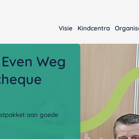
Visie
Kindcentra
Organis
r Even Weg
cheque
rstpakket aan goede