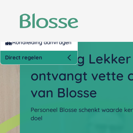
Kind inschrijven opvang
Nettokosten berekenen
Rondleiding aanvragen
Stichting Lekke
Direct regelen
ontvangt vette 
van Blosse
Personeel Blosse schenkt waarde ke
doel