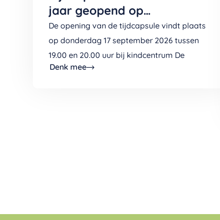
jaar geopend op
Kindcentrum De Boomladder
De opening van de tijdcapsule vindt plaats
(v/h De Wingerd)
op donderdag 17 september 2026 tussen
19.00 en 20.00 uur bij kindcentrum De
Denk mee
Boomladder