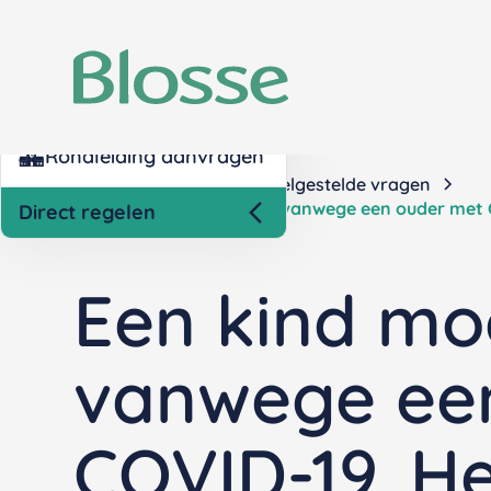
Kind inschrijven opvang
Nettokosten berekenen
Rondleiding aanvragen
Home
Contact
Veelgestelde vragen
Een kind moet naar huis vanwege een ouder met 
Direct regelen
Een kind mo
vanwege ee
COVID-19. He