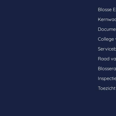
Blosse E
Kernwa
Documen
College 
Service
Raad va
Blosser
Inspecti
Toezich