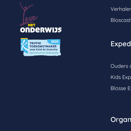
Verhale
Bloscast
Expedi
Ouders a
Kids Exp
Blosse E
Organ