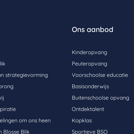
Ons aanbod
Kinderopvang
lik
Peuteropvang
an strategievorming
Voorschoolse educatie
prong
Basisonderwijs
ij
Buitenschoolse opvang
piratie
Ontdektalent
elingen om ons heen
Kopklas
 Blosse Blik
Sportieve BSO