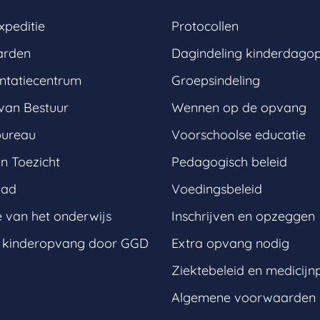
xpeditie
Protocollen
arden
Dagindeling kinderdago
tatiecentrum
Groepsindeling
van Bestuur
Wennen op de opvang
bureau
Voorschoolse educatie
n Toezicht
Pedagogisch beleid
aad
Voedingsbeleid
e van het onderwijs
Inschrijven en opzeggen
t kinderopvang door GGD
Extra opvang nodig
Ziektebeleid en medicijn
Algemene voorwaarden