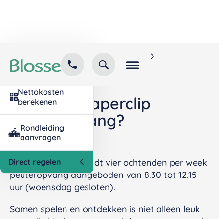
Home
Kind inschrijven
Contact
Veelgestelde vragen
opvang
Heeft De Paperclip peuteropvang?
Nettokosten
Heeft De Paperclip
berekenen
peuteropvang?
Rondleiding
aanvragen
Direct regelen
Op De Paperclip wordt vier ochtenden per week
peuteropvang aangeboden van 8.30 tot 12.15
uur (woensdag gesloten).
Samen spelen en ontdekken is niet alleen leuk