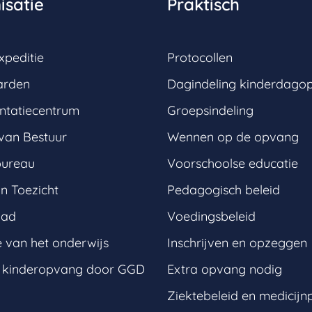
isatie
Praktisch
xpeditie
Protocollen
arden
Dagindeling kinderdago
tatiecentrum
Groepsindeling
van Bestuur
Wennen op de opvang
bureau
Voorschoolse educatie
n Toezicht
Pedagogisch beleid
aad
Voedingsbeleid
e van het onderwijs
Inschrijven en opzeggen
t kinderopvang door GGD
Extra opvang nodig
Ziektebeleid en medicijn