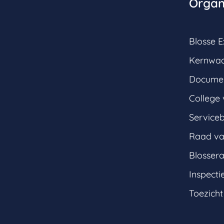
Organ
Blosse E
Kernwa
Documen
College 
Service
Raad va
Blosser
Inspecti
Toezich