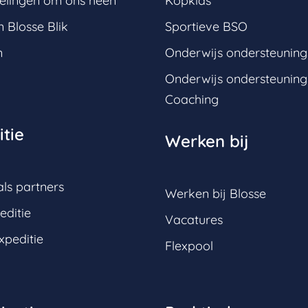
elingen om ons heen
Kopklas
 Blosse Blik
Sportieve BSO
n
Onderwijs ondersteunin
Onderwijs ondersteunin
Coaching
tie
Werken bij
ls partners
Werken bij Blosse
editie
Vacatures
xpeditie
Flexpool