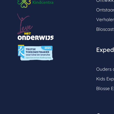
Ontwikk
Ontstaan
Verhale
Bloscast
Expedi
Ouders a
Kids Exp
Blosse E