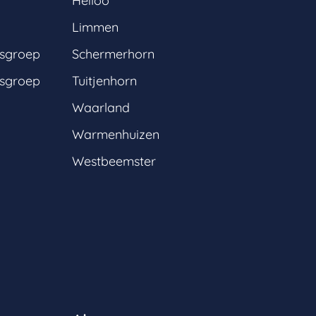
Heiloo
Limmen
gsgroep
Schermerhorn
gsgroep
Tuitjenhorn
Waarland
Warmenhuizen
Westbeemster