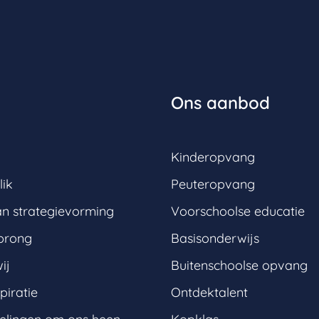
Ons aanbod
Kinderopvang
lik
Peuteropvang
an strategievorming
Voorschoolse educatie
prong
Basisonderwijs
ij
Buitenschoolse opvang
piratie
Ontdektalent