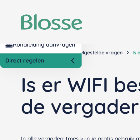
Kind inschrijven opvang
Nettokosten berekenen
Rondleiding aanvragen
Home
Contact
Veelgestelde vragen
Is 
Direct regelen
Is er WIFI b
de vergader
In alle vergaderritmes kun je gratis gebruik 