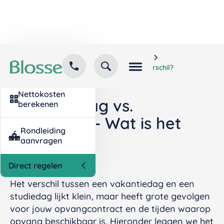
Home
Kind inschrijven
Contact
Veelgestelde vragen
opvang
Vakantiedag vs. Studiedag – Wat is het verschil?
Nettokosten
Vakantiedag vs.
berekenen
Studiedag – Wat is het
Rondleiding
verschil?
aanvragen
Direct regelen
Het verschil tussen een vakantiedag en een
studiedag lijkt klein, maar heeft grote gevolgen
voor jouw opvangcontract en de tijden waarop
opvang beschikbaar is. Hieronder leggen we het