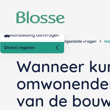
Kind inschrijven opvang
Nettokosten berekenen
Rondleiding aanvragen
Home
Contact
Veelgestelde vragen
Wa
Direct regelen
Wanneer ku
omwonenden
van de bou