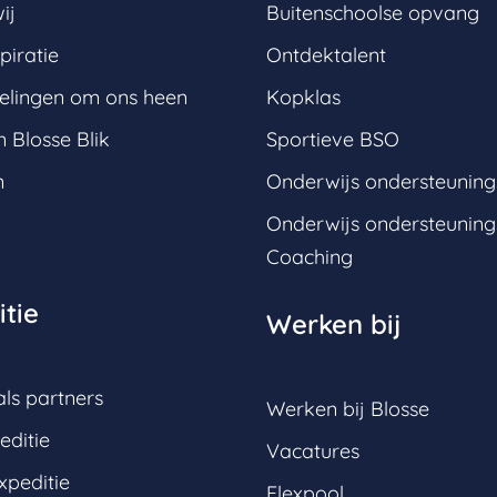
ij
Buitenschoolse opvang
piratie
Ontdektalent
elingen om ons heen
Kopklas
 Blosse Blik
Sportieve BSO
n
Onderwijs ondersteunin
Onderwijs ondersteunin
Coaching
tie
Werken bij
ls partners
Werken bij Blosse
editie
Vacatures
xpeditie
Flexpool