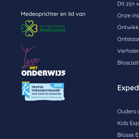
Dit zijn w
Medeoprichter en lid van
Onze ins
Ontwikk
Ontstaan
Verhale
Bloscast
Expedi
Ouders a
Kids Exp
Blosse E