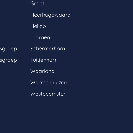
Groet
Heerhugowaard
Heiloo
Limmen
gsgroep
Schermerhorn
gsgroep
Tuitjenhorn
Waarland
Warmenhuizen
Westbeemster