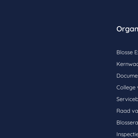
Organ
Blosse E
Kernwa
Documen
College 
Service
Raad va
Blosser
Inspecti