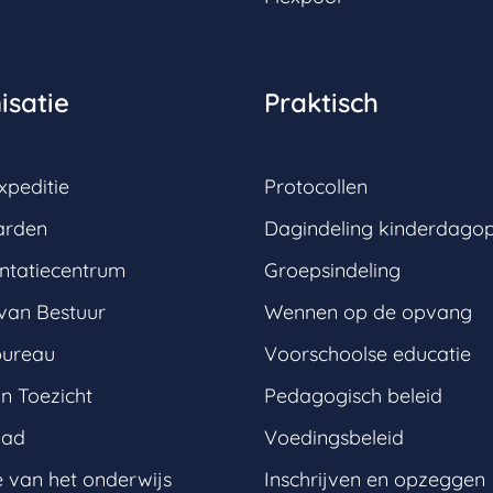
isatie
Praktisch
xpeditie
Protocollen
arden
Dagindeling kinderdago
tatiecentrum
Groepsindeling
van Bestuur
Wennen op de opvang
bureau
Voorschoolse educatie
n Toezicht
Pedagogisch beleid
aad
Voedingsbeleid
e van het onderwijs
Inschrijven en opzeggen