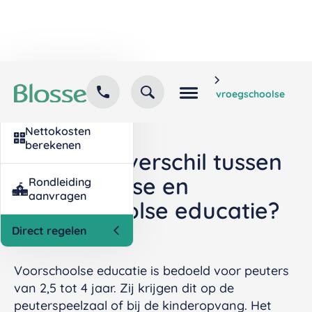
Home
Kind inschrijven
Contact
Veelgestelde vragen
opvang
Wat is het verschil tussen voorschoolse en vroegschoolse
educatie?
Nettokosten
berekenen
Wat is het verschil tussen
voorschoolse en
Rondleiding
aanvragen
vroegschoolse educatie?
Direct regelen
Voorschoolse educatie is bedoeld voor peuters
van 2,5 tot 4 jaar. Zij krijgen dit op de
peuterspeelzaal of bij de kinderopvang. Het