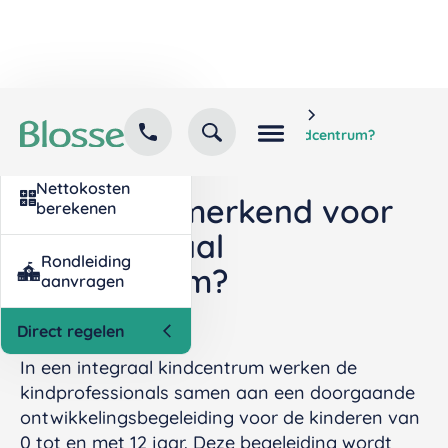
Home
Kind inschrijven
Contact
Veelgestelde vragen
opvang
Wat is kenmerkend voor een integraal kindcentrum?
Nettokosten
Wat is kenmerkend voor
berekenen
een integraal
Rondleiding
kindcentrum?
aanvragen
Direct regelen
In een integraal kindcentrum werken de
kindprofessionals samen aan een doorgaande
ontwikkelingsbegeleiding voor de kinderen van
0 tot en met 12 jaar. Deze begeleiding wordt