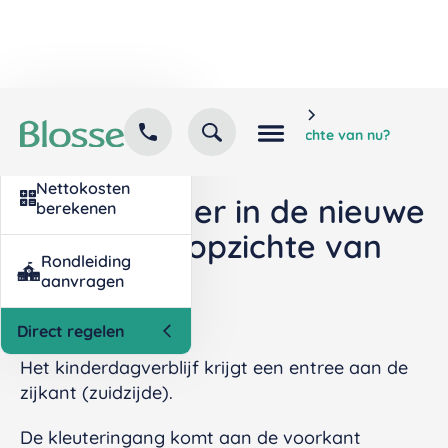
Home
Kind inschrijven
Contact
Veelgestelde vragen
opvang
Wat wijzigt er in de nieuwe school ten opzichte van nu?
Nettokosten
Wat wijzigt er in de nieuwe
berekenen
school ten opzichte van
Rondleiding
nu?
aanvragen
Direct regelen
Het kinderdagverblijf krijgt een entree aan de
zijkant (zuidzijde).
De kleuteringang komt aan de voorkant