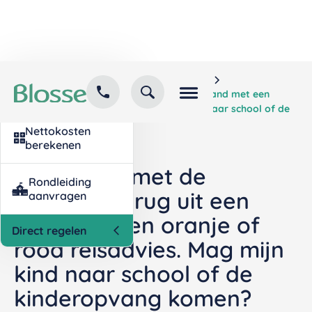
Home
Kind inschrijven
Contact
Veelgestelde vragen
opvang
Wij komen met de kinderen terug uit een land met een
oranje of rood reisadvies. Mag mijn kind naar school of de
kinderopvang komen?
Nettokosten
berekenen
Wij komen met de
Rondleiding
kinderen terug uit een
aanvragen
land met een oranje of
Direct regelen
rood reisadvies. Mag mijn
kind naar school of de
kinderopvang komen?