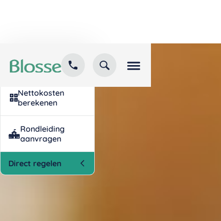
Kind inschrijven
opvang
Nettokosten
berekenen
Rondleiding
aanvragen
Direct regelen