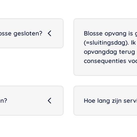
osse gesloten?
Blosse opvang is 
(=sluitingsdag). I
opvangdag terug v
consequenties vo
en?
Hoe lang zijn serv