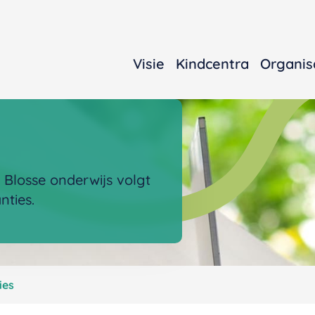
Visie
Kindcentra
Organis
 Blosse onderwijs volgt
nties.
ies