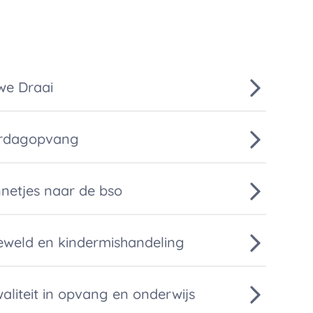
we Draai
erdagopvang
nnetjes naar de bso
geweld en kindermishandeling
aliteit in opvang en onderwijs