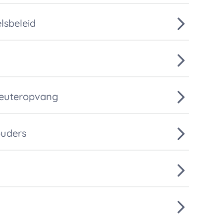
lsbeleid
peuteropvang
uders