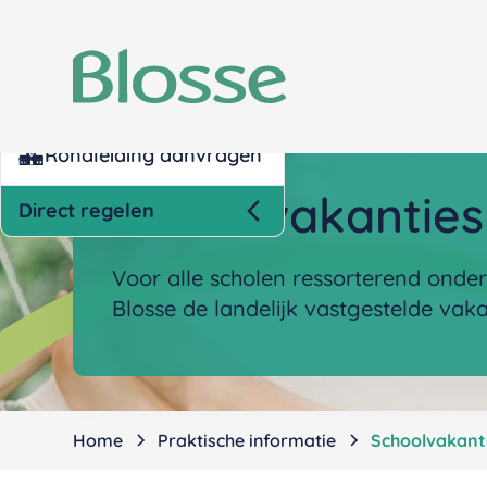
Kind inschrijven opvang
Nettokosten berekenen
Rondleiding aanvragen
Schoolvakanties
Direct regelen
Voor alle scholen ressorterend onder
Blosse de landelijk vastgestelde vaka
Home
Praktische informatie
Schoolvakant