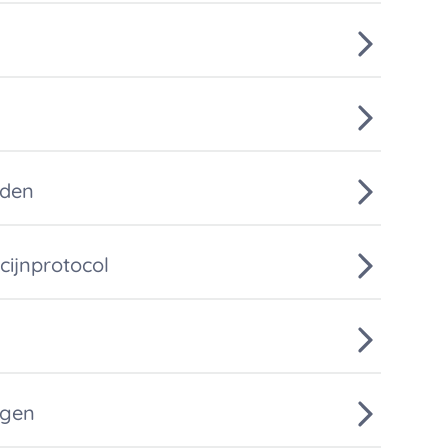
rden
cijnprotocol
ggen